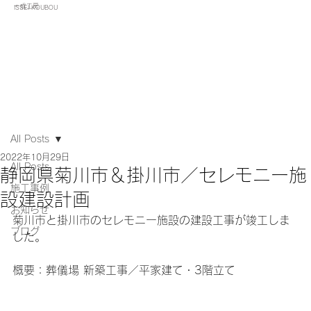
一成工房
ISSEI KOUBOU
All Posts
2022年10月29日
All Posts
静岡県菊川市＆掛川市／セレモニー施
施工事例
設建設計画
お知らせ
菊川市と掛川市のセレモニー施設の建設工事が竣工しま
ブログ
した。
概要：葬儀場 新築工事／平家建て・3階立て