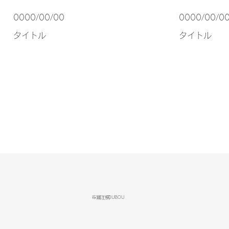
0000/00/00
0000/00/0
タイトル
タイトル
ISSEI KOUBOU
一成工房